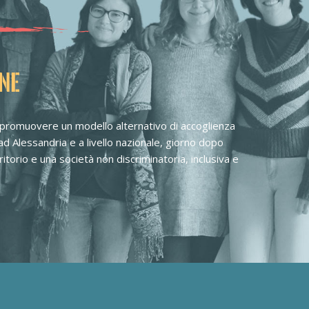
ONE
 promuovere un modello alternativo di accoglienza
i ad Alessandria e a livello nazionale, giorno dopo
torio e una società non discriminatoria, inclusiva e