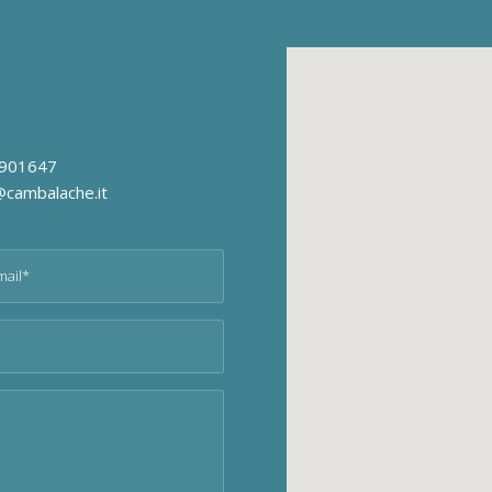
 0901647
o@cambalache.it