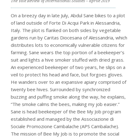
The Yale Review of International Studies – aprile 2019
On a breezy day in late July, Abdul Sane bikes to a plot
of land outside of Forte Di Acqui Park in Alessandria,
Italy. The plot is flanked on both sides by vegetable
gardens run by Caritas Diocesana of Alessandria, which
distributes lots to economically vulnerable citizens for
farming. Sane wears the top portion of a beekeeper’s
suit and lights a hive smoker stuffed with dried grass.
An experienced beekeeper of two years, he slips on a
veil to protect his head and face, but forgoes gloves.
He wanders over to an expansive apiary comprised of
twenty bee hives. Surrounded by synchronized
buzzing and puffing smoke along the way, he explains,
“The smoke calms the bees, making my job easier.”
Sane is head beekeeper of the Bee My Job program
established and managed by the Associazione di
Sociale Promozione Cambalache (APS Cambalache).
The mission of Bee My Job is to promote the social