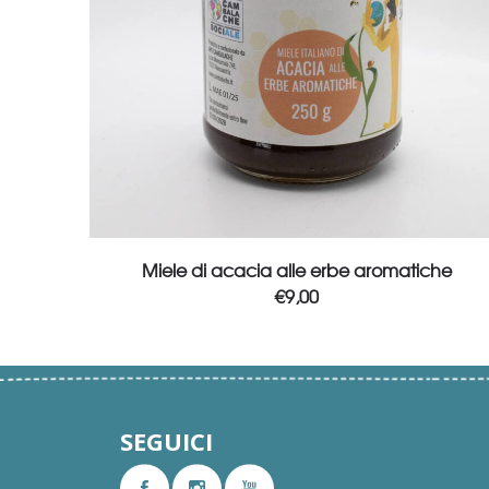
Add to cart
Miele di acacia alle erbe aromatiche
€
9,00
SEGUICI