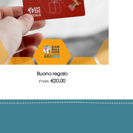
Select options
Buono regalo
€
20,00
From: