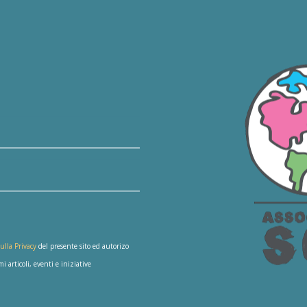
ulla Privacy
del presente sito ed autorizo
 articoli, eventi e iniziative