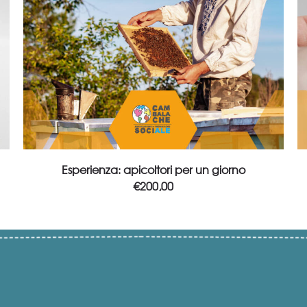
Add to cart
Esperienza: apicoltori per un giorno
€
200,00