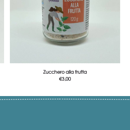
Add to cart
Zucchero alla frutta
€
3,00