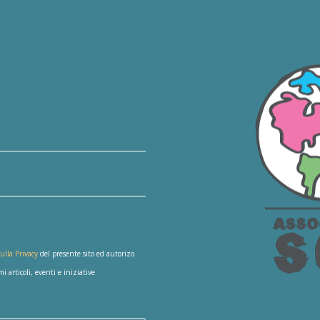
ulla Privacy
del presente sito ed autorizo
 articoli, eventi e iniziative