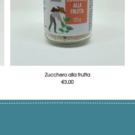
Add to cart
Zucchero alla frutta
€
3,00