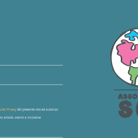
ulla Privacy
del presente sito ed autorizo
 articoli, eventi e iniziative