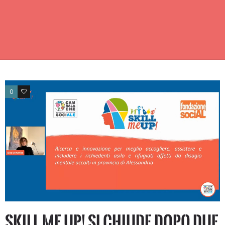
0
0
Skill Me UP! si chiude dopo due