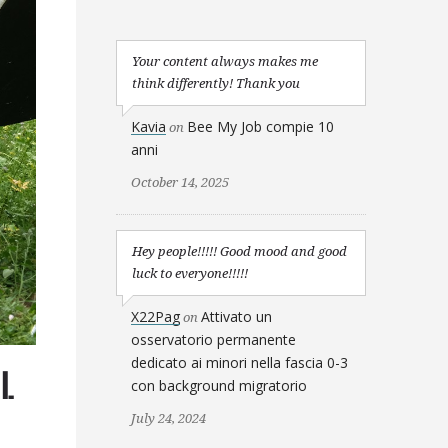
Your content always makes me
think differently! Thank you
Kavia
Bee My Job compie 10
on
anni
October 14, 2025
Hey people!!!!! Good mood and good
luck to everyone!!!!!
X22Pag
Attivato un
on
osservatorio permanente
dedicato ai minori nella fascia 0-3
el
con background migratorio
July 24, 2024