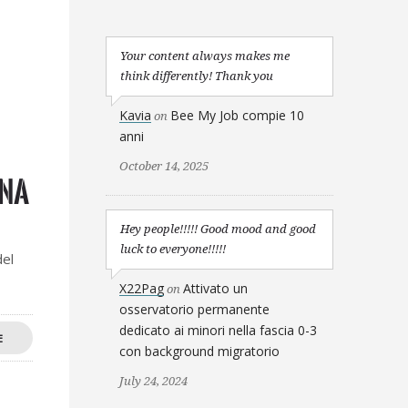
Your content always makes me
think differently! Thank you
Kavia
Bee My Job compie 10
on
anni
October 14, 2025
gna
Hey people!!!!! Good mood and good
luck to everyone!!!!!
del
X22Pag
Attivato un
on
osservatorio permanente
dedicato ai minori nella fascia 0-3
E
con background migratorio
July 24, 2024