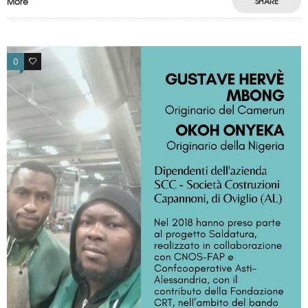
More
SHARE
0
0