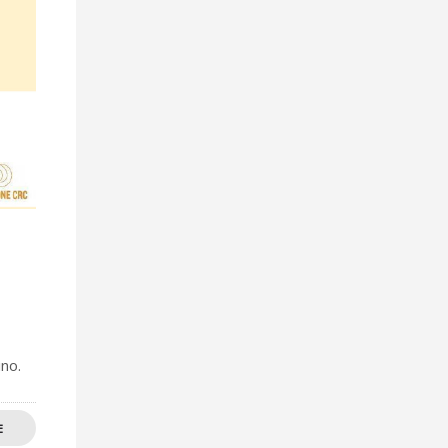
ino.
E