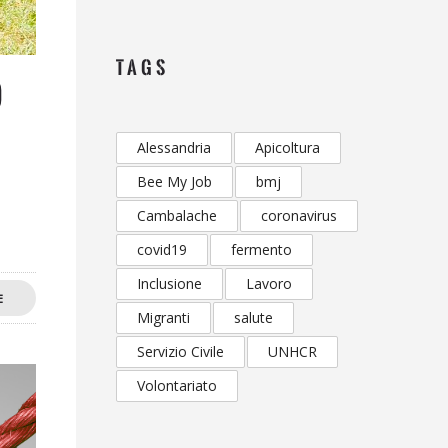
TAGS
o
Alessandria
Apicoltura
Bee My Job
bmj
Cambalache
coronavirus
covid19
fermento
Inclusione
Lavoro
E
Migranti
salute
Servizio Civile
UNHCR
Volontariato