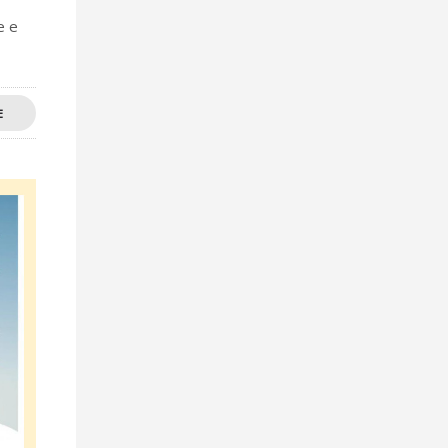
e e
E