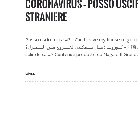
CORONAVIRUS – Posso uscire
straniere
Posso uscire di casa? - Can I leave my house to go out? - 
كــورونــا : هــل يــــمكنني لخــــروج مــن الــــمنزل؟ - 能否出门? - A mund te dal nga shtepia? - বাসা থেকে বের হওয়া কি সম্ভব? - Puedo
salir de casa? Contenuti prodotto da Naga e Il Grande 
More