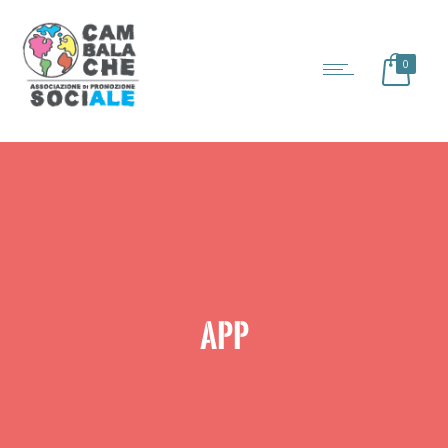
0
APP