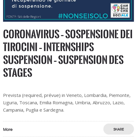
CORONAVIRUS – Sospensione dei
tirocini – Internships
suspension – Suspension des
stages
Prevista (required, prévue) in Veneto, Lombardia, Piemonte,
Liguria, Toscana, Emilia Romagna, Umbria, Abruzzo, Lazio,
Campania, Puglia e Sardegna.
More
SHARE