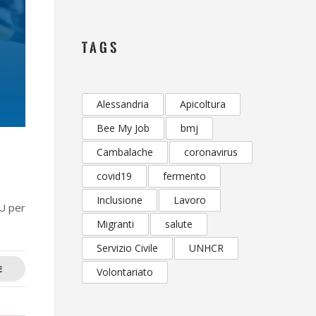
TAGS
Alessandria
Apicoltura
Bee My Job
bmj
Cambalache
coronavirus
covid19
fermento
Inclusione
Lavoro
U per
Migranti
salute
Servizio Civile
UNHCR
E
Volontariato