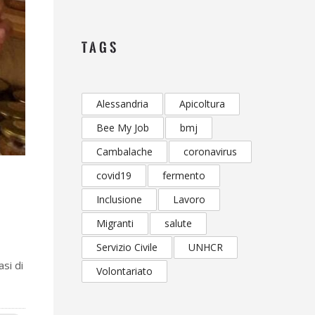
TAGS
Alessandria
Apicoltura
Bee My Job
bmj
Cambalache
coronavirus
covid19
fermento
Inclusione
Lavoro
Migranti
salute
Servizio Civile
UNHCR
si di
Volontariato