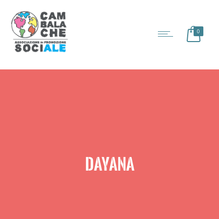
0
DAYANA