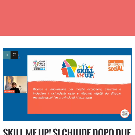
0
0
Skill Me UP! si chiude dopo due