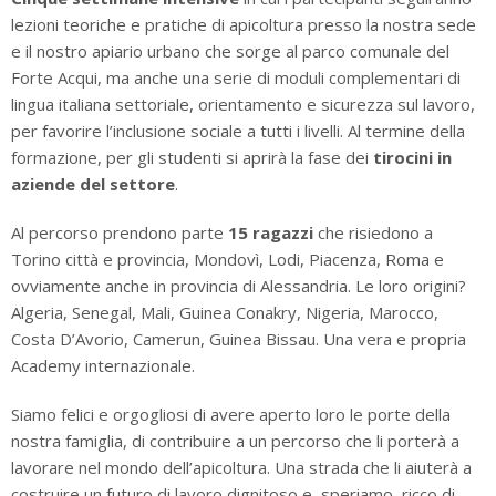
lezioni teoriche e pratiche di apicoltura presso la nostra sede
e il nostro apiario urbano che sorge al parco comunale del
Forte Acqui, ma anche una serie di moduli complementari di
lingua italiana settoriale, orientamento e sicurezza sul lavoro,
per favorire l’inclusione sociale a tutti i livelli. Al termine della
formazione, per gli studenti si aprirà la fase dei
tirocini in
aziende del settore
.
Al percorso prendono parte
15 ragazzi
che risiedono a
Torino città e provincia, Mondovì, Lodi, Piacenza, Roma e
ovviamente anche in provincia di Alessandria. Le loro origini?
Algeria, Senegal, Mali, Guinea Conakry, Nigeria, Marocco,
Costa D’Avorio, Camerun, Guinea Bissau. Una vera e propria
Academy internazionale.
Siamo felici e orgogliosi di avere aperto loro le porte della
nostra famiglia, di contribuire a un percorso che li porterà a
lavorare nel mondo dell’apicoltura. Una strada che li aiuterà a
costruire un futuro di lavoro dignitoso e, speriamo, ricco di