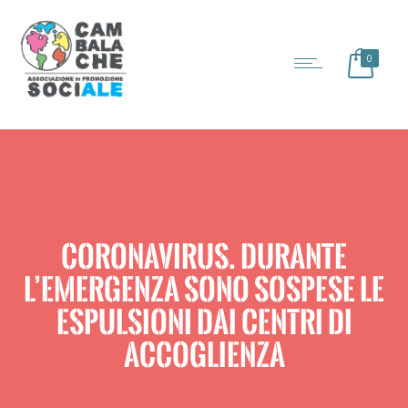
0
CORONAVIRUS. DURANTE
L’EMERGENZA SONO SOSPESE LE
ESPULSIONI DAI CENTRI DI
ACCOGLIENZA