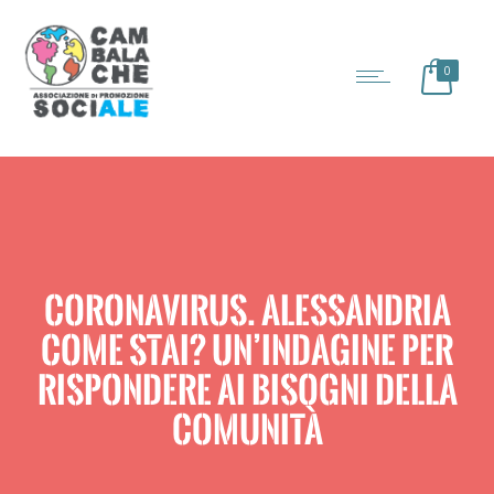
0
CORONAVIRUS. ALESSANDRIA
COME STAI? UN’INDAGINE PER
RISPONDERE AI BISOGNI DELLA
COMUNITÀ