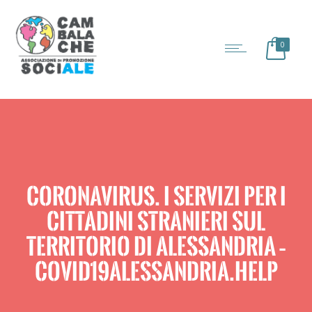
0
CORONAVIRUS. I SERVIZI PER I
CITTADINI STRANIERI SUL
TERRITORIO DI ALESSANDRIA –
COVID19ALESSANDRIA.HELP