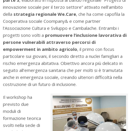
parte 3
, elaborato in risposta al bando regionale “Progetti di
innovazione sociale per il terzo settore” attivato nell’ambito
della
strategia regionale We.Care
, che ha come capofila la
Cooperativa sociale Coompany& e come partner
l’Associazione Cultura e Sviluppo e Cambalache. Entrambi i
progetti sono volti a
promuovere l’inclusione lavorativa di
persone vulnerabili attraverso percorsi di
empowerment in ambito agricolo
, il primo con focus
particolare sui giovani, il secondo diretto a nuclei famigliari a
rischio emergenza abitativa. Obiettivo ancora più delicato in
seguito all’emergenza sanitaria che per molti si è tramutata
anche in emergenza sociale, creando ulteriori difficoltà nella
costruzione di un futuro di inclusione.
Il workshop ha
previsto due
moduli di
formazione teorica
svolti nella sede di