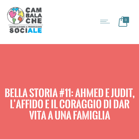
0
BELLA STORIA #11: AHMED E JUDIT,
L’AFFIDO E IL CORAGGIO DI DAR
VITA A UNA FAMIGLIA