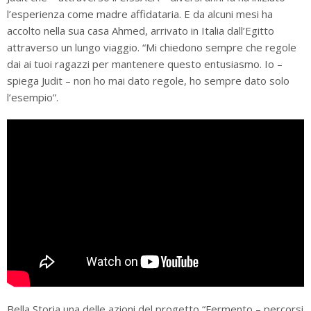
l’esperienza come madre affidataria. E da alcuni mesi ha
accolto nella sua casa Ahmed, arrivato in Italia dall’Egitto
attraverso un lungo viaggio. “Mi chiedono sempre che regole
dai ai tuoi ragazzi per mantenere questo entusiasmo. Io –
spiega Judit – non ho mai dato regole, ho sempre dato solo
l’esempio”.
Bella Storia una delle azioni del progetto “Fermento – percorsi