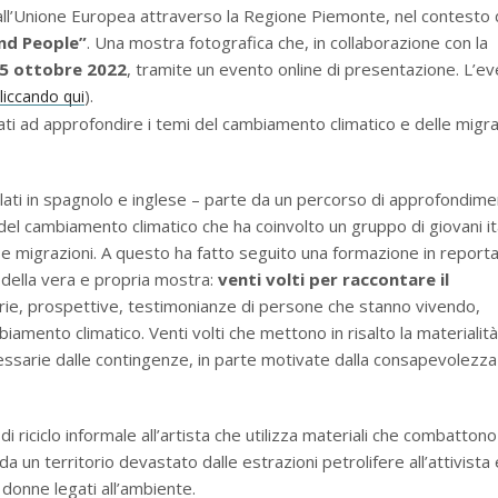
all’Unione Europea attraverso la Regione Piemonte, nel contesto 
nd People”
. Una mostra fotografica che, in collaborazione con la
 5 ottobre 2022
, tramite un evento online di presentazione. L’e
).
liccando qui
essati ad approfondire i temi del cambiamento climatico e delle migra
lati in spagnolo e inglese – parte da un percorso di approfondim
l cambiamento climatico che ha coinvolto un gruppo di giovani ita
e e migrazioni. A questo ha fatto seguito una formazione in report
a della vera e propria mostra:
venti volti per raccontare il
orie, prospettive, testimonianze di persone che stanno vivendo,
iamento climatico. Venti volti che mettono in risalto la materialità
necessarie dalle contingenze, in parte motivate dalla consapevolezza
di riciclo informale all’artista che utilizza materiali che combattono
 da un territorio devastato dalle estrazioni petrolifere all’attivista 
e donne legati all’ambiente.