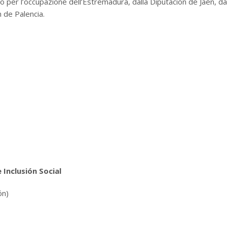
co per l’occupazione dell’Estremadura, dalla Diputación de Jaén, da
n de Palencia.
 Inclusión Social
ón)