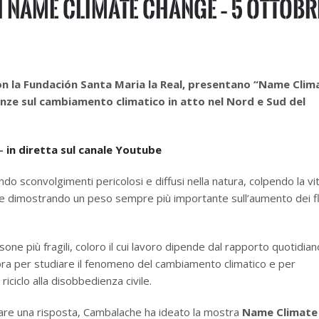
i Name Climate Change – 5 ottobr
on la Fundación Santa Maria la Real, presentano “Name Clim
nze sul cambiamento climatico in atto nel Nord e Sud del
 –
in diretta sul canale Youtube
do sconvolgimenti pericolosi e diffusi nella natura, colpendo la vit
do e dimostrando un peso sempre più importante sull’aumento dei f
one più fragili, coloro il cui lavoro dipende dal rapporto quotidia
 lavora per studiare il fenomeno del cambiamento climatico e per
 riciclo alla disobbedienza civile.
are una risposta, Cambalache ha ideato la mostra
Name Climate