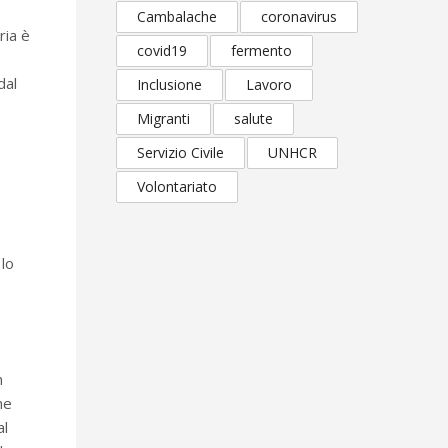
Cambalache
coronavirus
ria è
covid19
fermento
dal
Inclusione
Lavoro
Migranti
salute
Servizio Civile
UNHCR
Volontariato
 lo
n
me
al