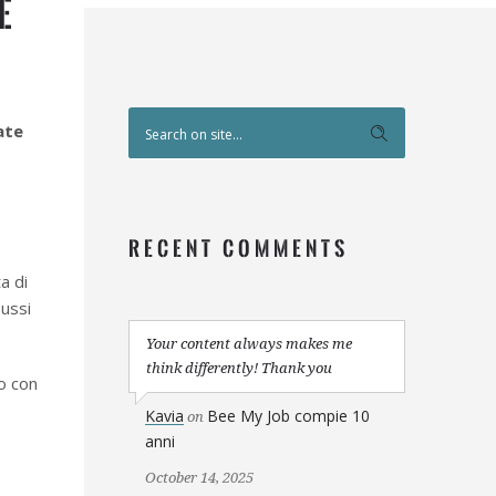
e
ate
RECENT COMMENTS
a di
lussi
Your content always makes me
think differently! Thank you
no con
Kavia
Bee My Job compie 10
on
anni
October 14, 2025