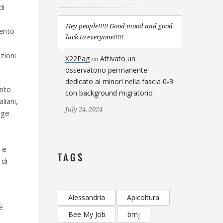
di
Hey people!!!!! Good mood and good
vento
luck to everyone!!!!!
zioni
X22Pag
Attivato un
on
osservatorio permanente
dedicato ai minori nella fascia 0-3
ento
con background migratorio
liani,
July 24, 2024
age
 e
TAGS
 di
Alessandria
Apicoltura
e
Bee My Job
bmj