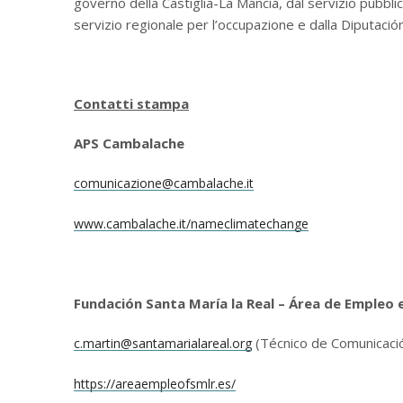
governo della Castiglia-La Mancia, dal servizio pubbli
servizio regionale per l’occupazione e dalla Diputació
Contatti stampa
APS Cambalache
comunicazione@cambalache.it
www.cambalache.it/nameclimatechange
Fundación Santa María la Real – Área de Empleo e
(Técnico de Comunicaci
c.martin@santamarialareal.org
https://areaempleofsmlr.es/