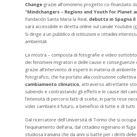
Change
grazie all’omonimo progetto co-finanziato d
“Mindchangers – Regions and Youth for Planet a
Fundación Santa Maria la Real,
debutta in Spagna il
sarà accessibile in diretta online sul canale Youtube (
c
Si dirige a un pubblico di istituzioni e cittadini inter
ambientali.
La mostra – composta di fotografie e video sottotito
dei fenomeni migratori e delle cause e conseguenze de
grazie all’intervento di esperti in materia di ambient
fotografico, che ha portato alla costruzione collettiv
cambiamento climatico
, attraverso altrettante st
subendo e contrastando gli effetti e le cause del camb
l’intensità di percorsi fatti di scelte, in parte rese 
voler cambiare il futuro, a beneficio di tutte e di tutti.
Dal ricercatore dell’Università di Torino che si occupa 
l’inquinamento dell’aria, dal cittadino nigeriano in fuga
studiosa iraniana che da anni si batte per i diritti dell