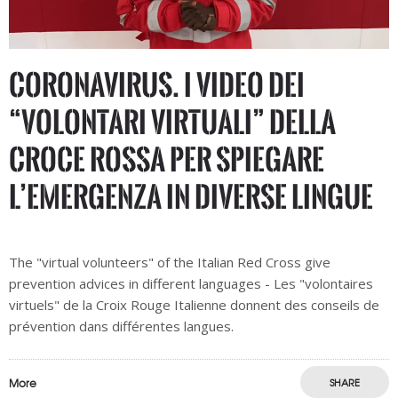
CORONAVIRUS. I video dei
“volontari virtuali” della
Croce rossa per spiegare
l’emergenza in diverse lingue
The "virtual volunteers" of the Italian Red Cross give
prevention advices in different languages - Les "volontaires
virtuels" de la Croix Rouge Italienne donnent des conseils de
prévention dans différentes langues.
More
SHARE