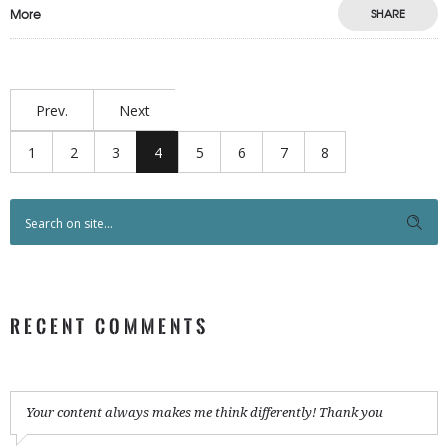
More
SHARE
Prev.
Next
1
2
3
4
5
6
7
8
RECENT COMMENTS
Your content always makes me think differently! Thank you